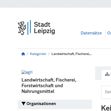
Zum Hauptinhalt wechseln
Datensätze
O
Kategorien
Landwirtschaft, Fischerei,...
Landwirtschaft, Fischerei,
Forstwirtschaft und
Nahrungsmittel
Organisationen
Ke