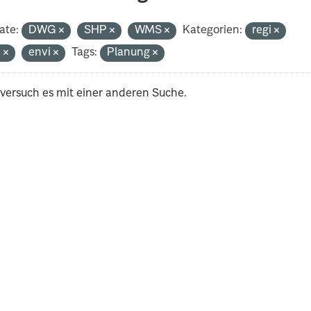
ate:
DWG
SHP
WMS
Kategorien:
regi
n
envi
Tags:
Planung
 versuch es mit einer anderen Suche.