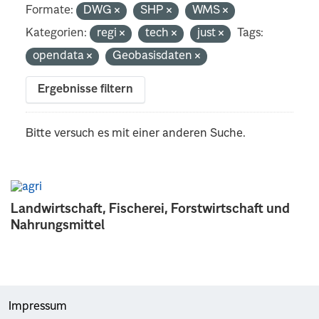
Formate:
DWG
SHP
WMS
Kategorien:
regi
tech
just
Tags:
opendata
Geobasisdaten
Ergebnisse filtern
Bitte versuch es mit einer anderen Suche.
Landwirtschaft, Fischerei, Forstwirtschaft und
Nahrungsmittel
Impressum