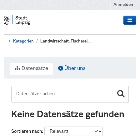
Zum Hauptinhalt wechseln
Anmelden
Kategorien
Landwirtschaft, Fischerei,...
Datensätze
Über uns
Keine Datensätze gefunden
Sortieren nach