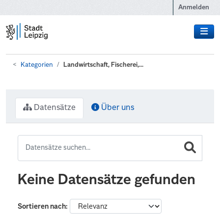
Zum Hauptinhalt wechseln
Anmelden
Kategorien
Landwirtschaft, Fischerei,...
Datensätze
Über uns
Keine Datensätze gefunden
Sortieren nach