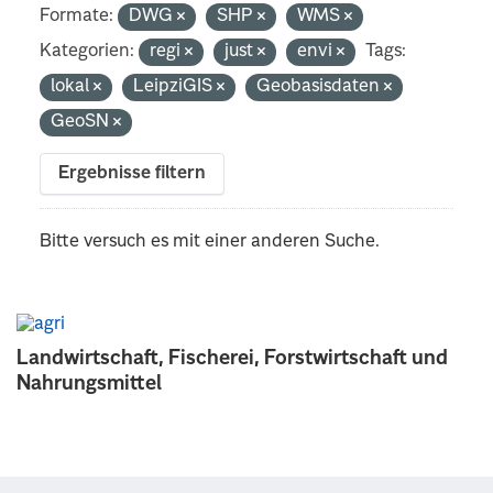
Formate:
DWG
SHP
WMS
Kategorien:
regi
just
envi
Tags:
lokal
LeipziGIS
Geobasisdaten
GeoSN
Ergebnisse filtern
Bitte versuch es mit einer anderen Suche.
Landwirtschaft, Fischerei, Forstwirtschaft und
Nahrungsmittel