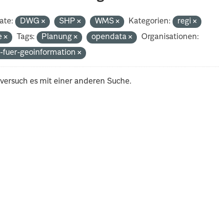
ate:
DWG
SHP
WMS
Kategorien:
regi
e
Tags:
Planung
opendata
Organisationen:
-fuer-geoinformation
 versuch es mit einer anderen Suche.