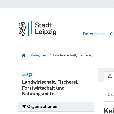
Zum Hauptinhalt wechseln
Datensätze
O
Kategorien
Landwirtschaft, Fischerei,...
Landwirtschaft, Fischerei,
Forstwirtschaft und
Nahrungsmittel
Organisationen
Ke