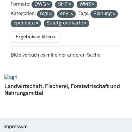
Formate:
DWG
SHP
WMS
Kategorien:
regi
envi
Tags:
Planung
opendata
Stadtgrundkarte
Ergebnisse filtern
Bitte versuch es mit einer anderen Suche.
Landwirtschaft, Fischerei, Forstwirtschaft und
Nahrungsmittel
Impressum