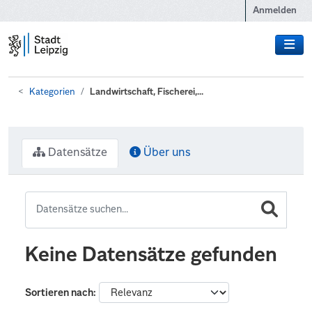
Zum Hauptinhalt wechseln
Anmelden
Kategorien
Landwirtschaft, Fischerei,...
Datensätze
Über uns
Keine Datensätze gefunden
Sortieren nach