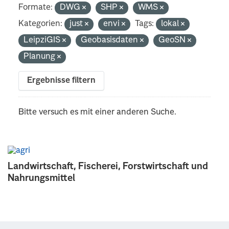
Formate:
DWG
SHP
WMS
Kategorien:
just
envi
Tags:
lokal
LeipziGIS
Geobasisdaten
GeoSN
Planung
Ergebnisse filtern
Bitte versuch es mit einer anderen Suche.
Landwirtschaft, Fischerei, Forstwirtschaft und
Nahrungsmittel