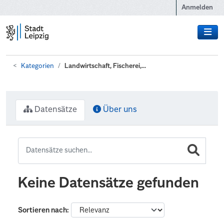
Zum Hauptinhalt wechseln
Anmelden
Kategorien
Landwirtschaft, Fischerei,...
Datensätze
Über uns
Keine Datensätze gefunden
Sortieren nach