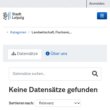
Zum Hauptinhalt wechseln
Anmelden
Kategorien
Landwirtschaft, Fischerei,...
Datensätze
Über uns
Keine Datensätze gefunden
Sortieren nach