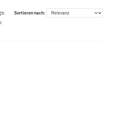
gs:
Sortieren nach
n: