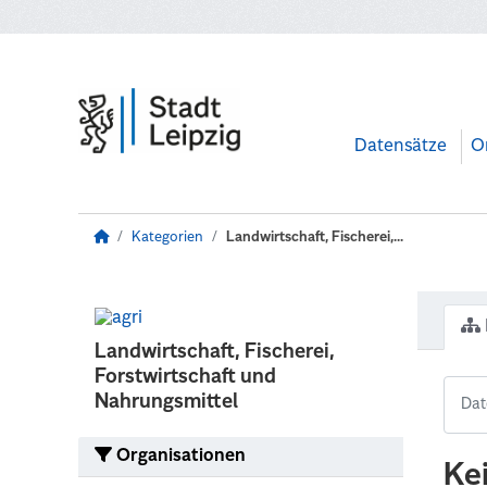
Zum Hauptinhalt wechseln
Datensätze
O
Kategorien
Landwirtschaft, Fischerei,...
Landwirtschaft, Fischerei,
Forstwirtschaft und
Nahrungsmittel
Organisationen
Ke