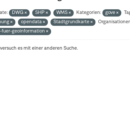
ate:
DWG
SHP
WMS
Kategorien:
gove
Ta
nung
opendata
Stadtgrundkarte
Organisatione
-fuer-geoinformation
 versuch es mit einer anderen Suche.