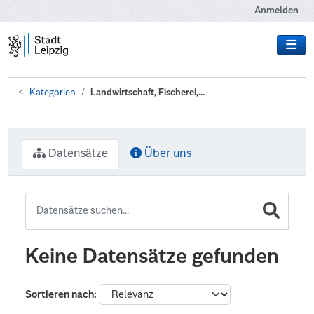
Zum Hauptinhalt wechseln
Anmelden
Kategorien
Landwirtschaft, Fischerei,...
Datensätze
Über uns
Keine Datensätze gefunden
Sortieren nach