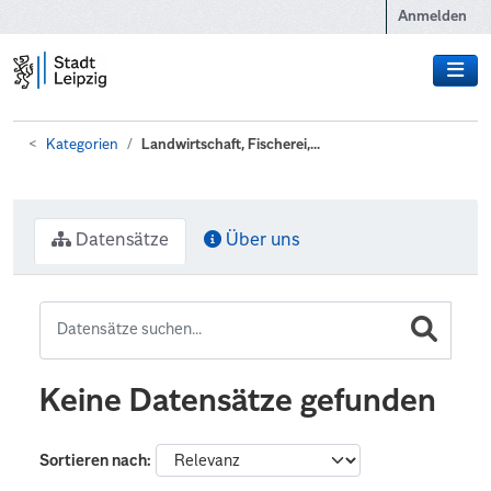
Zum Hauptinhalt wechseln
Anmelden
Kategorien
Landwirtschaft, Fischerei,...
Datensätze
Über uns
Keine Datensätze gefunden
Sortieren nach