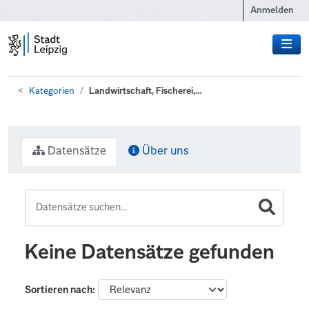
Zum Hauptinhalt wechseln
Anmelden
Kategorien
Landwirtschaft, Fischerei,...
Datensätze
Über uns
Keine Datensätze gefunden
Sortieren nach