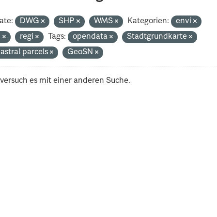
ate:
DWG
SHP
WMS
Kategorien:
envi
n
regi
Tags:
opendata
Stadtgrundkarte
astral parcels
GeoSN
 versuch es mit einer anderen Suche.