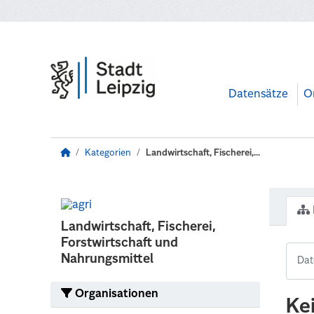
Zum Hauptinhalt wechseln
Datensätze
O
Kategorien
Landwirtschaft, Fischerei,...
Landwirtschaft, Fischerei,
Forstwirtschaft und
Nahrungsmittel
Organisationen
Ke