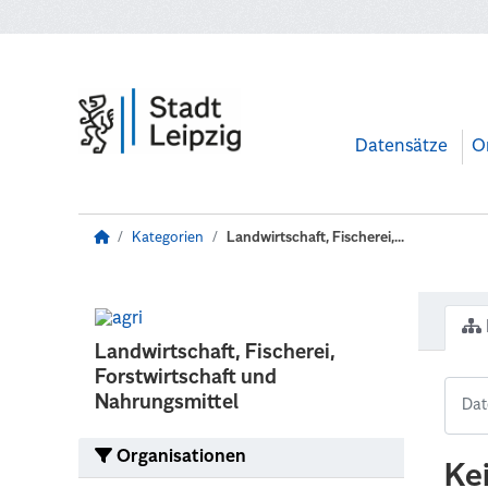
Zum Hauptinhalt wechseln
Datensätze
O
Kategorien
Landwirtschaft, Fischerei,...
Landwirtschaft, Fischerei,
Forstwirtschaft und
Nahrungsmittel
Organisationen
Ke