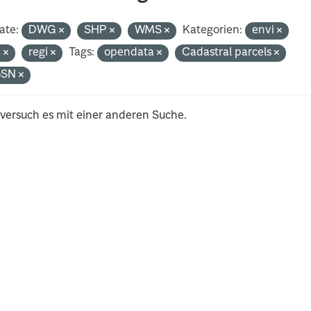
ate:
DWG
SHP
WMS
Kategorien:
envi
n
regi
Tags:
opendata
Cadastral parcels
oSN
 versuch es mit einer anderen Suche.