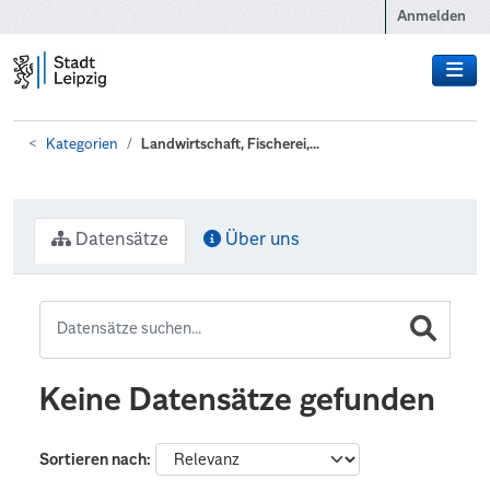
Zum Hauptinhalt wechseln
Anmelden
Kategorien
Landwirtschaft, Fischerei,...
Datensätze
Über uns
Keine Datensätze gefunden
Sortieren nach