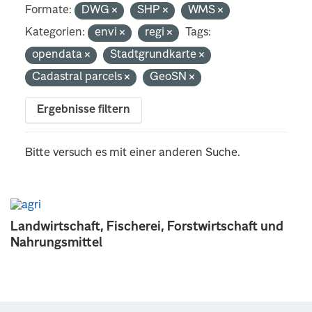
Formate:
DWG
SHP
WMS
Kategorien:
envi
regi
Tags:
opendata
Stadtgrundkarte
Cadastral parcels
GeoSN
Ergebnisse filtern
Bitte versuch es mit einer anderen Suche.
Landwirtschaft, Fischerei, Forstwirtschaft und
Nahrungsmittel