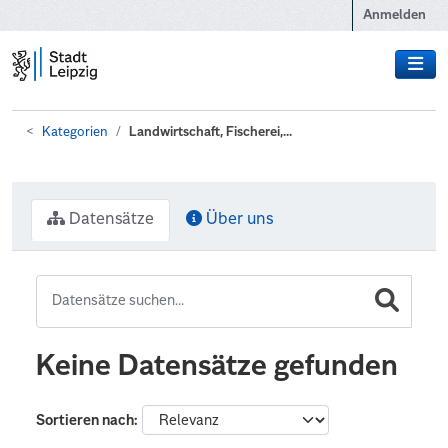
Zum Hauptinhalt wechseln
Anmelden
Kategorien
Landwirtschaft, Fischerei,...
Datensätze
Über uns
Keine Datensätze gefunden
Sortieren nach