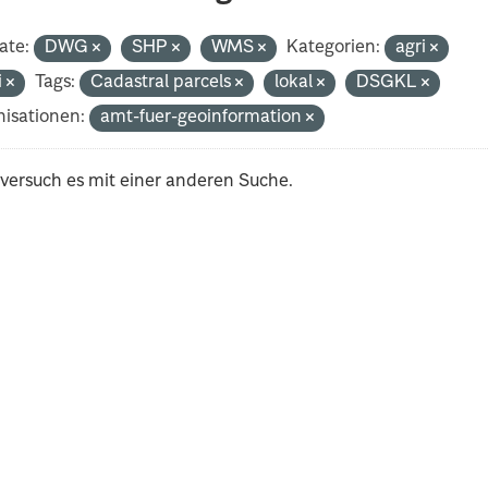
ate:
DWG
SHP
WMS
Kategorien:
agri
i
Tags:
Cadastral parcels
lokal
DSGKL
isationen:
amt-fuer-geoinformation
 versuch es mit einer anderen Suche.