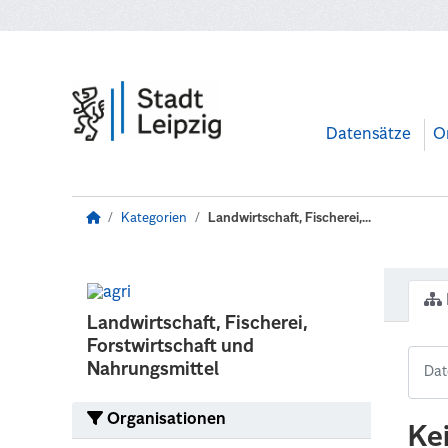
Zum Hauptinhalt wechseln
Datensätze
O
Kategorien
Landwirtschaft, Fischerei,...
Landwirtschaft, Fischerei,
Forstwirtschaft und
Nahrungsmittel
Organisationen
Ke