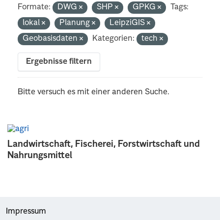
Formate:
DWG
SHP
GPKG
Tags:
lokal
Planung
LeipziGIS
Geobasisdaten
Kategorien:
tech
Ergebnisse filtern
Bitte versuch es mit einer anderen Suche.
Landwirtschaft, Fischerei, Forstwirtschaft und
Nahrungsmittel
Impressum