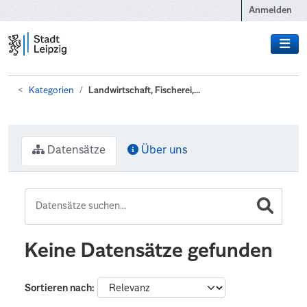
Zum Hauptinhalt wechseln
Anmelden
Kategorien
Landwirtschaft, Fischerei,...
Datensätze
Über uns
Keine Datensätze gefunden
Sortieren nach