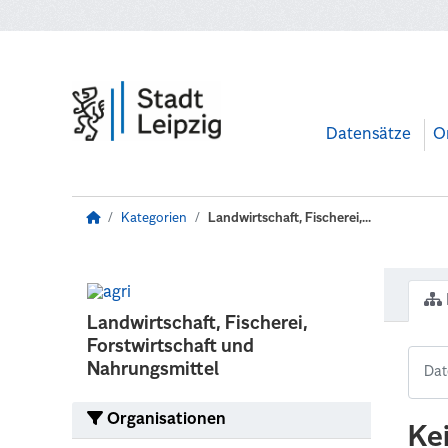
Zum Hauptinhalt wechseln
Datensätze
O
Kategorien
Landwirtschaft, Fischerei,...
Landwirtschaft, Fischerei,
Forstwirtschaft und
Nahrungsmittel
Organisationen
Ke