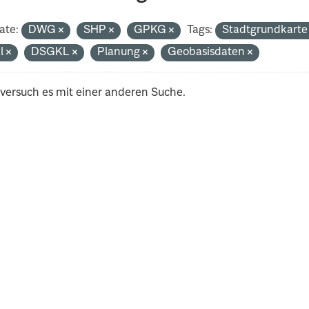
ate:
DWG
SHP
GPKG
Tags:
Stadtgrundkart
al
DSGKL
Planung
Geobasisdaten
 versuch es mit einer anderen Suche.