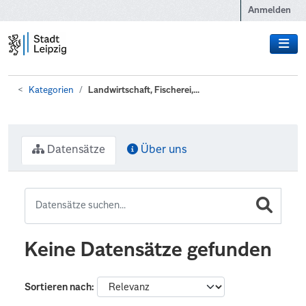
Zum Hauptinhalt wechseln
Anmelden
Kategorien
Landwirtschaft, Fischerei,...
Datensätze
Über uns
Keine Datensätze gefunden
Sortieren nach