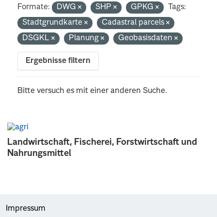
Formate:
DWG
SHP
GPKG
Tags:
Stadtgrundkarte
Cadastral parcels
DSGKL
Planung
Geobasisdaten
Ergebnisse filtern
Bitte versuch es mit einer anderen Suche.
Landwirtschaft, Fischerei, Forstwirtschaft und
Nahrungsmittel
Impressum