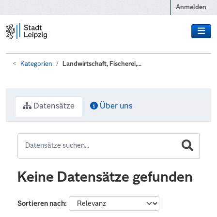
Zum Hauptinhalt wechseln
Anmelden
Kategorien
Landwirtschaft, Fischerei,...
Datensätze
Über uns
Keine Datensätze gefunden
Sortieren nach