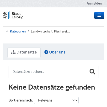
Zum Hauptinhalt wechseln
Anmelden
Kategorien
Landwirtschaft, Fischerei,...
Datensätze
Über uns
Keine Datensätze gefunden
Sortieren nach