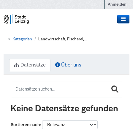
Zum Hauptinhalt wechseln
Anmelden
Kategorien
Landwirtschaft, Fischerei,...
Datensätze
Über uns
Keine Datensätze gefunden
Sortieren nach