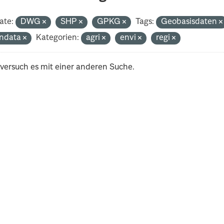
ate:
DWG
SHP
GPKG
Tags:
Geobasisdaten
ndata
Kategorien:
agri
envi
regi
 versuch es mit einer anderen Suche.