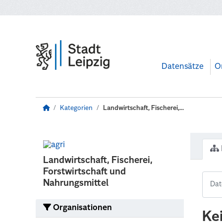
Zum Hauptinhalt wechseln
Datensätze
O
Kategorien
Landwirtschaft, Fischerei,...
Landwirtschaft, Fischerei,
Forstwirtschaft und
Nahrungsmittel
Organisationen
Ke