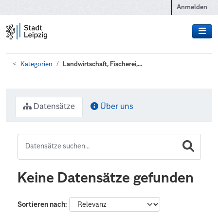
Zum Hauptinhalt wechseln
Anmelden
Kategorien
Landwirtschaft, Fischerei,...
Datensätze
Über uns
Keine Datensätze gefunden
Sortieren nach