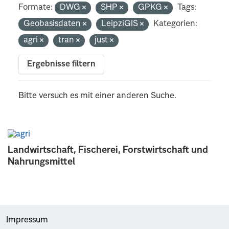
Formate:
DWG
SHP
GPKG
Tags:
Geobasisdaten
LeipziGIS
Kategorien:
agri
tran
just
Ergebnisse filtern
Bitte versuch es mit einer anderen Suche.
Landwirtschaft, Fischerei, Forstwirtschaft und
Nahrungsmittel
Impressum