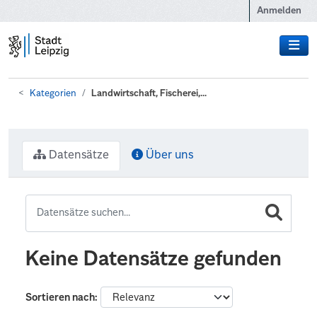
Zum Hauptinhalt wechseln
Anmelden
Kategorien
Landwirtschaft, Fischerei,...
Datensätze
Über uns
Keine Datensätze gefunden
Sortieren nach