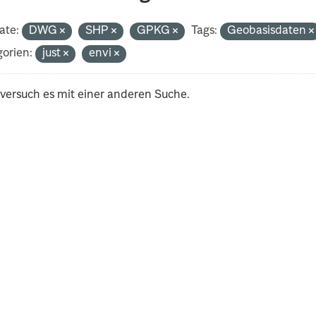
ate:
DWG
SHP
GPKG
Tags:
Geobasisdaten
orien:
just
envi
 versuch es mit einer anderen Suche.