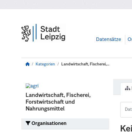
Zum Hauptinhalt wechseln
Datensätze
O
Kategorien
Landwirtschaft, Fischerei,...
Landwirtschaft, Fischerei,
Forstwirtschaft und
Nahrungsmittel
Organisationen
Ke