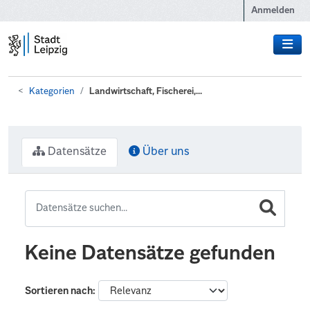
Zum Hauptinhalt wechseln
Anmelden
Kategorien
Landwirtschaft, Fischerei,...
Datensätze
Über uns
Keine Datensätze gefunden
Sortieren nach