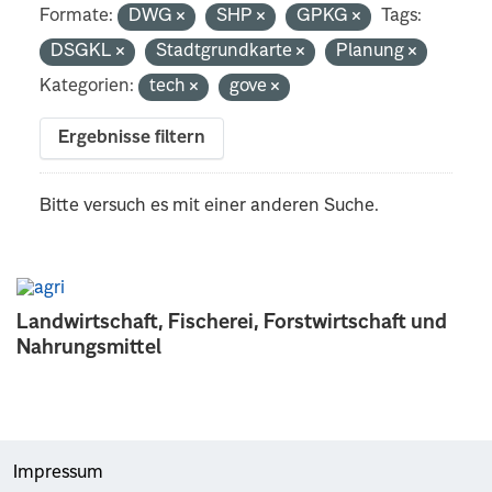
Formate:
DWG
SHP
GPKG
Tags:
DSGKL
Stadtgrundkarte
Planung
Kategorien:
tech
gove
Ergebnisse filtern
Bitte versuch es mit einer anderen Suche.
Landwirtschaft, Fischerei, Forstwirtschaft und
Nahrungsmittel
Impressum