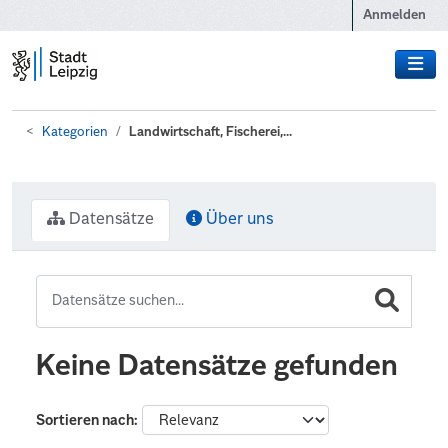
Zum Hauptinhalt wechseln
Anmelden
Kategorien
Landwirtschaft, Fischerei,...
Datensätze
Über uns
Keine Datensätze gefunden
Sortieren nach