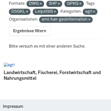
Formate:
DWG
SHP
GPKG
Tags:
DSGKL
LeipziGIS
Kategorien:
agri
Organisationen:
amt-fuer-geoinformation
Ergebnisse filtern
Bitte versuch es mit einer anderen Suche.
Landwirtschaft, Fischerei, Forstwirtschaft und
Nahrungsmittel
Impressum