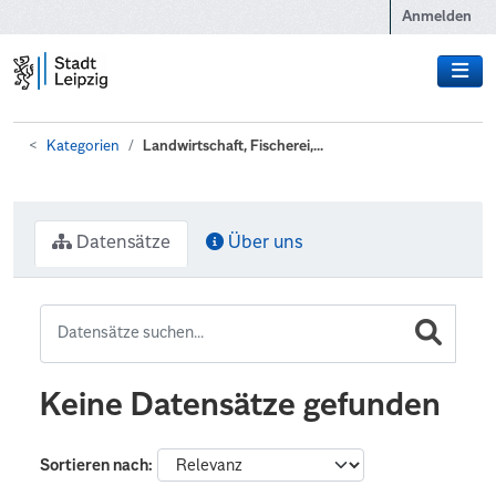
Zum Hauptinhalt wechseln
Anmelden
Kategorien
Landwirtschaft, Fischerei,...
Datensätze
Über uns
Keine Datensätze gefunden
Sortieren nach