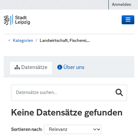
Zum Hauptinhalt wechseln
Anmelden
Kategorien
Landwirtschaft, Fischerei,...
Datensätze
Über uns
Keine Datensätze gefunden
Sortieren nach