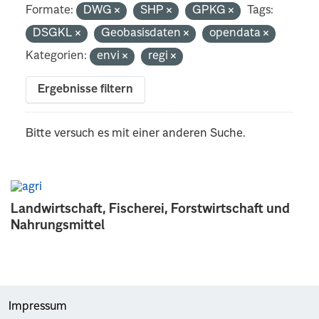
Formate:
DWG
SHP
GPKG
Tags:
DSGKL
Geobasisdaten
opendata
Kategorien:
envi
regi
Ergebnisse filtern
Bitte versuch es mit einer anderen Suche.
Landwirtschaft, Fischerei, Forstwirtschaft und
Nahrungsmittel
Impressum