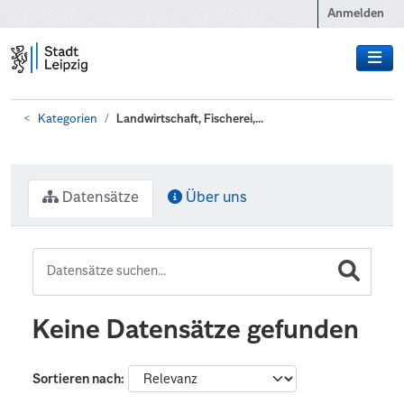
Zum Hauptinhalt wechseln
Anmelden
Kategorien
Landwirtschaft, Fischerei,...
Datensätze
Über uns
Keine Datensätze gefunden
Sortieren nach