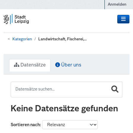
Zum Hauptinhalt wechseln
Anmelden
Kategorien
Landwirtschaft, Fischerei,...
Datensätze
Über uns
Keine Datensätze gefunden
Sortieren nach