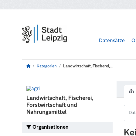
Zum Hauptinhalt wechseln
Datensätze
O
Kategorien
Landwirtschaft, Fischerei,...
Landwirtschaft, Fischerei,
Forstwirtschaft und
Nahrungsmittel
Organisationen
Ke