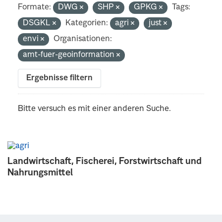
Formate:
DWG
SHP
GPKG
Tags:
DSGKL
Kategorien:
agri
just
envi
Organisationen:
amt-fuer-geoinformation
Ergebnisse filtern
Bitte versuch es mit einer anderen Suche.
Landwirtschaft, Fischerei, Forstwirtschaft und
Nahrungsmittel