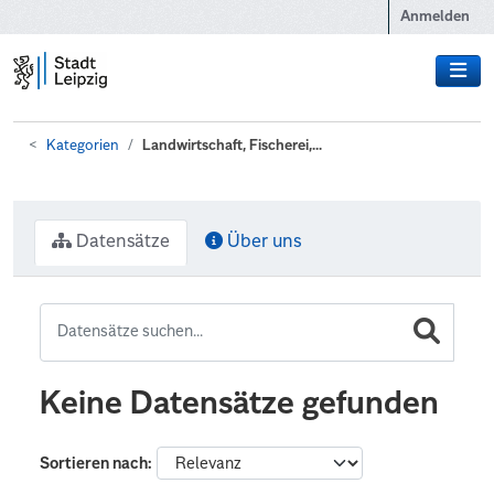
Zum Hauptinhalt wechseln
Anmelden
Kategorien
Landwirtschaft, Fischerei,...
Datensätze
Über uns
Keine Datensätze gefunden
Sortieren nach