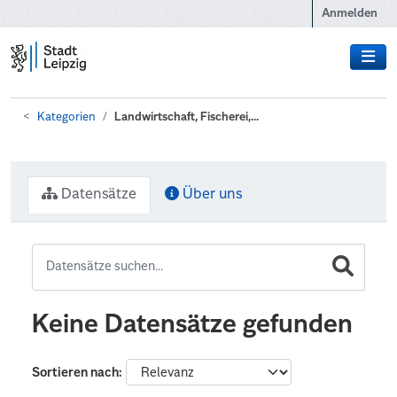
Zum Hauptinhalt wechseln
Anmelden
Kategorien
Landwirtschaft, Fischerei,...
Datensätze
Über uns
Keine Datensätze gefunden
Sortieren nach