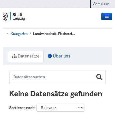
Zum Hauptinhalt wechseln
Anmelden
Kategorien
Landwirtschaft, Fischerei,...
Datensätze
Über uns
Keine Datensätze gefunden
Sortieren nach