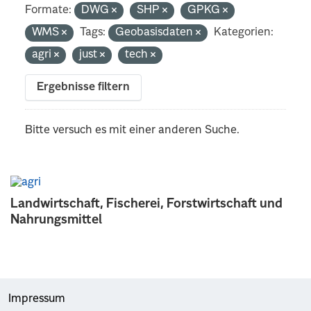
Formate:
DWG
SHP
GPKG
WMS
Tags:
Geobasisdaten
Kategorien:
agri
just
tech
Ergebnisse filtern
Bitte versuch es mit einer anderen Suche.
Landwirtschaft, Fischerei, Forstwirtschaft und
Nahrungsmittel
Impressum