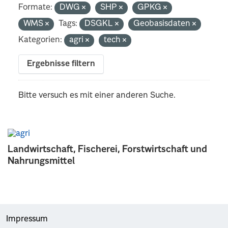
Formate:
DWG
SHP
GPKG
WMS
Tags:
DSGKL
Geobasisdaten
Kategorien:
agri
tech
Ergebnisse filtern
Bitte versuch es mit einer anderen Suche.
Landwirtschaft, Fischerei, Forstwirtschaft und
Nahrungsmittel
Impressum