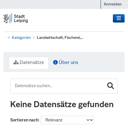
Zum Hauptinhalt wechseln
Anmelden
Kategorien
Landwirtschaft, Fischerei,...
Datensätze
Über uns
Keine Datensätze gefunden
Sortieren nach