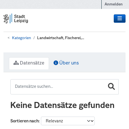
Zum Hauptinhalt wechseln
Anmelden
Kategorien
Landwirtschaft, Fischerei,...
Datensätze
Über uns
Keine Datensätze gefunden
Sortieren nach