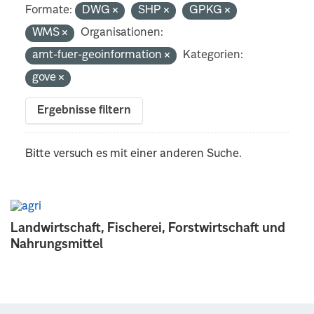
Formate:
DWG
SHP
GPKG
WMS
Organisationen:
amt-fuer-geoinformation
Kategorien:
gove
Ergebnisse filtern
Bitte versuch es mit einer anderen Suche.
Landwirtschaft, Fischerei, Forstwirtschaft und
Nahrungsmittel