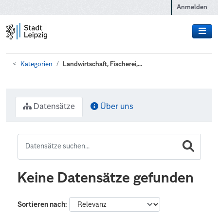
Zum Hauptinhalt wechseln
Anmelden
Kategorien
Landwirtschaft, Fischerei,...
Datensätze
Über uns
Keine Datensätze gefunden
Sortieren nach