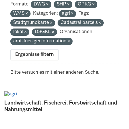
Formate:
DWG
SHP
GPKG
WMS
Kategorien:
agri
Tags:
Stadtgrundkarte
Cadastral parcels
lokal
DSGKL
Organisationen:
amt-fuer-geoinformation
Ergebnisse filtern
Bitte versuch es mit einer anderen Suche.
Landwirtschaft, Fischerei, Forstwirtschaft und
Nahrungsmittel