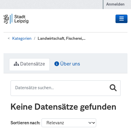
Zum Hauptinhalt wechseln
Anmelden
Kategorien
Landwirtschaft, Fischerei,...
Datensätze
Über uns
Keine Datensätze gefunden
Sortieren nach