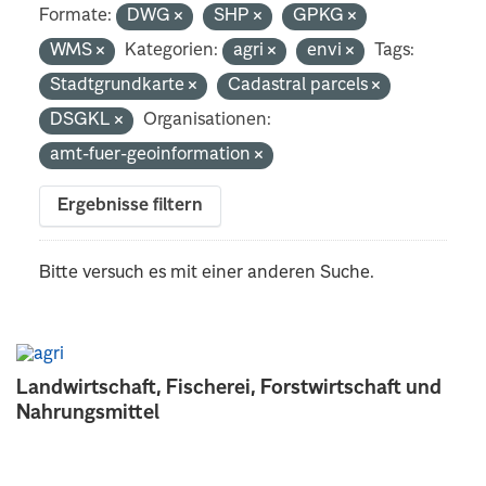
Formate:
DWG
SHP
GPKG
WMS
Kategorien:
agri
envi
Tags:
Stadtgrundkarte
Cadastral parcels
DSGKL
Organisationen:
amt-fuer-geoinformation
Ergebnisse filtern
Bitte versuch es mit einer anderen Suche.
Landwirtschaft, Fischerei, Forstwirtschaft und
Nahrungsmittel