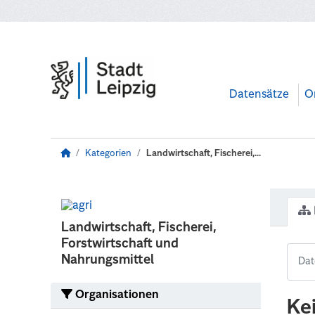
Zum Hauptinhalt wechseln
Datensätze
O
Kategorien
Landwirtschaft, Fischerei,...
Landwirtschaft, Fischerei,
Forstwirtschaft und
Nahrungsmittel
Organisationen
Ke