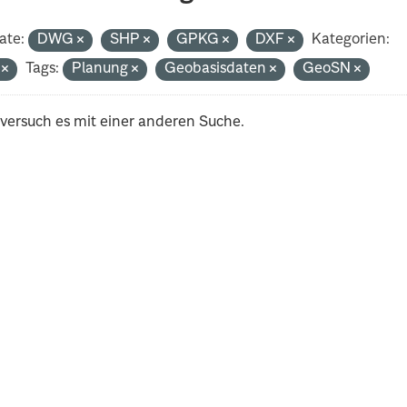
ate:
DWG
SHP
GPKG
DXF
Kategorien:
i
Tags:
Planung
Geobasisdaten
GeoSN
 versuch es mit einer anderen Suche.