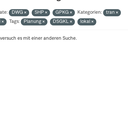
ate:
DWG
SHP
GPKG
Kategorien:
tran
i
Tags:
Planung
DSGKL
lokal
 versuch es mit einer anderen Suche.