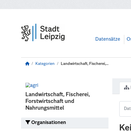
Zum Hauptinhalt wechseln
Datensätze
O
Kategorien
Landwirtschaft, Fischerei,...
Landwirtschaft, Fischerei,
Forstwirtschaft und
Nahrungsmittel
Organisationen
Ke