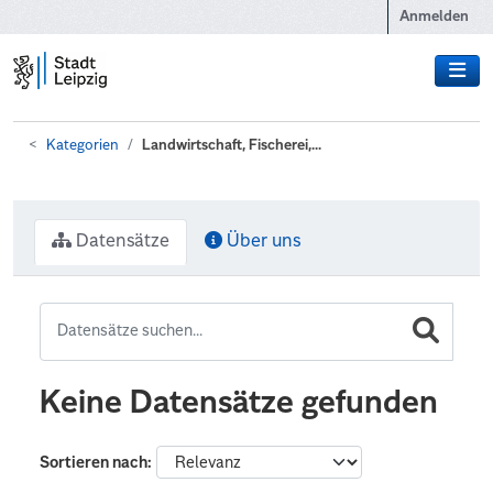
Zum Hauptinhalt wechseln
Anmelden
Kategorien
Landwirtschaft, Fischerei,...
Datensätze
Über uns
Keine Datensätze gefunden
Sortieren nach