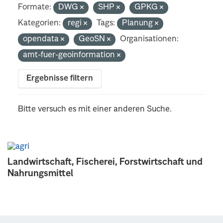
Formate:
DWG
SHP
GPKG
Kategorien:
regi
Tags:
Planung
opendata
GeoSN
Organisationen:
amt-fuer-geoinformation
Ergebnisse filtern
Bitte versuch es mit einer anderen Suche.
Landwirtschaft, Fischerei, Forstwirtschaft und
Nahrungsmittel