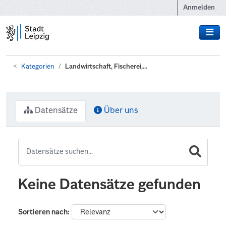
Zum Hauptinhalt wechseln
Anmelden
Kategorien
Landwirtschaft, Fischerei,...
Datensätze
Über uns
Keine Datensätze gefunden
Sortieren nach