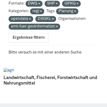
Formate:
DWG
SHP
GPKG
Kategorien:
regi
Tags:
Planung
opendata
DSGKL
Organisationen:
amt-fuer-geoinformation
Ergebnisse filtern
Bitte versuch es mit einer anderen Suche.
Landwirtschaft, Fischerei, Forstwirtschaft und
Nahrungsmittel