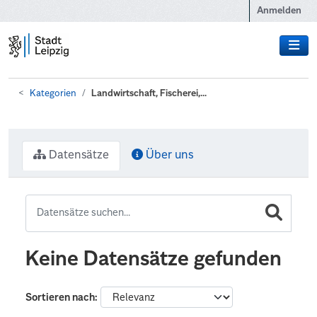
Zum Hauptinhalt wechseln
Anmelden
Kategorien
Landwirtschaft, Fischerei,...
Datensätze
Über uns
Keine Datensätze gefunden
Sortieren nach