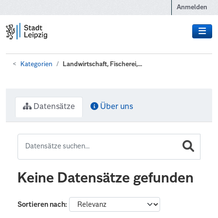
Zum Hauptinhalt wechseln
Anmelden
Kategorien
Landwirtschaft, Fischerei,...
Datensätze
Über uns
Keine Datensätze gefunden
Sortieren nach