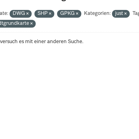
ate:
DWG
SHP
GPKG
Kategorien:
just
Ta
dtgrundkarte
 versuch es mit einer anderen Suche.