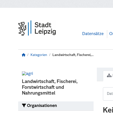
Zum Hauptinhalt wechseln
Datensätze
O
Kategorien
Landwirtschaft, Fischerei,...
Landwirtschaft, Fischerei,
Forstwirtschaft und
Nahrungsmittel
Organisationen
Ke