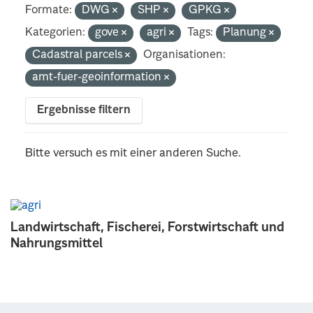
Formate:
DWG
SHP
GPKG
Kategorien:
gove
agri
Tags:
Planung
Cadastral parcels
Organisationen:
amt-fuer-geoinformation
Ergebnisse filtern
Bitte versuch es mit einer anderen Suche.
Landwirtschaft, Fischerei, Forstwirtschaft und
Nahrungsmittel