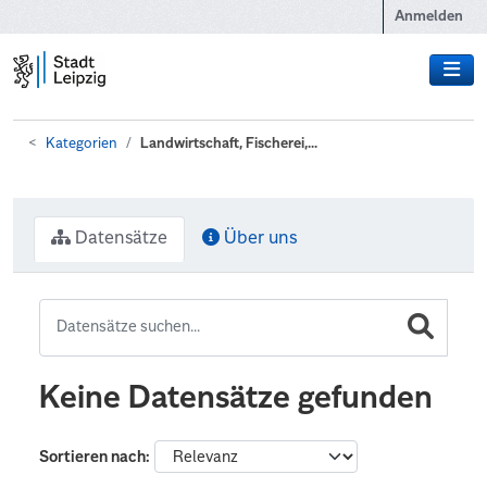
Zum Hauptinhalt wechseln
Anmelden
Kategorien
Landwirtschaft, Fischerei,...
Datensätze
Über uns
Keine Datensätze gefunden
Sortieren nach