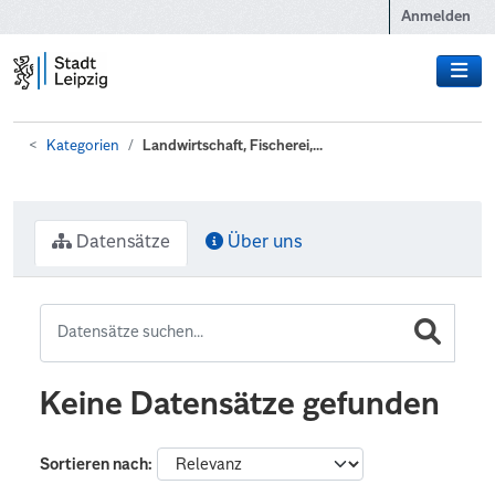
Zum Hauptinhalt wechseln
Anmelden
Kategorien
Landwirtschaft, Fischerei,...
Datensätze
Über uns
Keine Datensätze gefunden
Sortieren nach