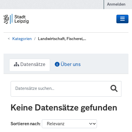
Zum Hauptinhalt wechseln
Anmelden
Kategorien
Landwirtschaft, Fischerei,...
Datensätze
Über uns
Keine Datensätze gefunden
Sortieren nach